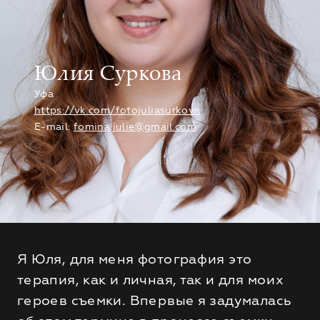
Юлия Суркова
Уфа
https://vk.com/fotojuliasurkova
E-mail:
fomina.julie@gmail.com
Я Юля, для меня фотография это
терапия, как и личная, так и для моих
героев съемки. Впервые я задумалась