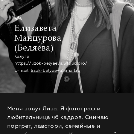
Елизавета
Манцурова
(Беляева)
Калуга
https://lizok-belyaeva.wfolio.pro/
E-mail:
lizok-belyaeva@mail.ru
Меня зовут Лиза. Я фотограф и
любительница чб кадров. Снимаю
портрет, лавстори, семейные и