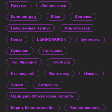
Иркутск
Лениногорск
Калининград
Ейск
Дедовск
Набережные Челны
Альметьевск
Пенза
LENINOGORSK
Бугульма
Пушкино
Снежинск
Тур, Франция
Тобольск
Krasnoyarsk
Волгоград
Ижевск
Химки
Астрахань
Одинцово (Московская область)
Киров, Кировская обл.
Малоярославец