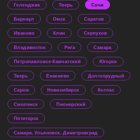
Геленджик
Тверь
Сочи
Барнаул
Омск
Саратов
Иваново
Клин
Серпухов
Владивосток
Рига
Самара
Петропавловск-Камчатский
Югорск
Тверь
Енакиево
Долгопрудный
Саров
Новосибирск
Котлас
Смоленск
Пионерский
Пятигорск
Самара, Ульяновск, Димитровград