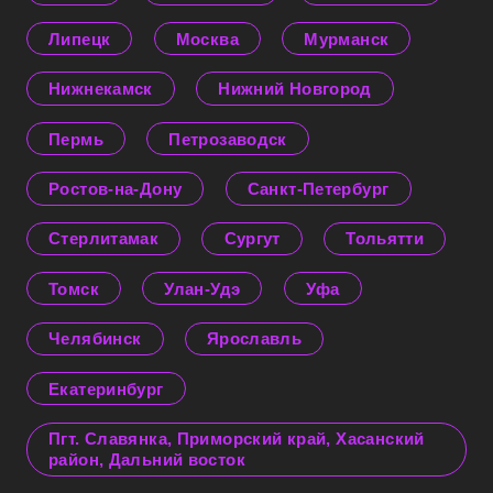
Липецк
Москва
Мурманск
Нижнекамск
Нижний Новгород
Пермь
Петрозаводск
Ростов-на-Дону
Санкт-Петербург
Стерлитамак
Сургут
Тольятти
Томск
Улан-Удэ
Уфа
Челябинск
Ярославль
Екатеринбург
Пгт. Славянка, Приморский край, Хасанский
район, Дальний восток