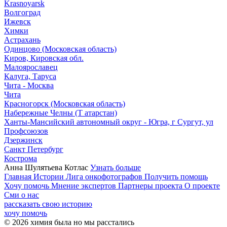
Krasnoyarsk
Волгоград
Ижевск
Химки
Астрахань
Одинцово (Московская область)
Киров, Кировская обл.
Малоярославец
Калуга, Таруса
Чита - Москва
Чита
Красногорск (Московская область)
Набережные Челны (Т атарстан)
Ханты-Мансийский автономный округ - Югра, г Сургут, ул
Профсоюзов
Дзержинск
Санкт Петербург
Кострома
Анна Шулятьева
Котлас
Узнать больше
Главная
Истории
Лига онкофотографов
Получить помощь
Хочу помочь
Мнение экспертов
Партнеры проекта
О проекте
Сми о нас
рассказать свою историю
хочу помочь
© 2026 химия была но мы расстались