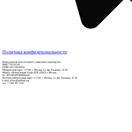
Политика конфиденциальности
Фонд развития межсекторного социального партнерства
ИНН 7705702192
ОГРН 1057749255959
Юридический адрес: 117292, г. Москва, ул. Дм. Ульянова, 32-58
Филиал «Центральный» Банка ВТБ (ПАО) г. Москва
Р/c: 40703810920000004547
Фактический/почтовый адрес: 117292, г. Москва, ул. Дм. Ульянова, 32-58
e-mail: office@spdfund.org
тел: +7 495 191-7120