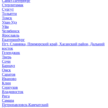
Санкт-Петербург
Стерлитамак
Сургут
Тольятти
Томск
Улан-Удэ
Уфа
Челябинск
Ярославль
Екатеринбург
Пгт. Славянка, Приморский край, Хасанский район, Дальний
восток
Геленджик
Тверь
Сочи
Барнаул
Омск
Саратов
Иваново
Клин
Серпухов
Владивосток
Рига
Самара
Петропавловск-Камчатский