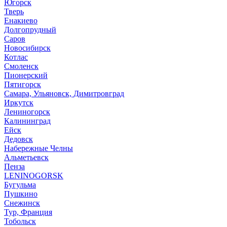
Югорск
Тверь
Енакиево
Долгопрудный
Саров
Новосибирск
Котлас
Смоленск
Пионерский
Пятигорск
Самара, Ульяновск, Димитровград
Иркутск
Лениногорск
Калининград
Ейск
Дедовск
Набережные Челны
Альметьевск
Пенза
LENINOGORSK
Бугульма
Пушкино
Снежинск
Тур, Франция
Тобольск