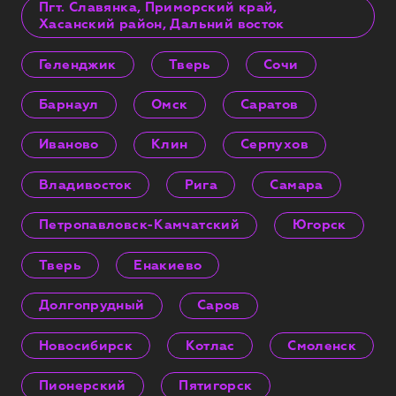
Пгт. Славянка, Приморский край,
Хасанский район, Дальний восток
Геленджик
Тверь
Сочи
Барнаул
Омск
Саратов
Иваново
Клин
Серпухов
Владивосток
Рига
Самара
Петропавловск-Камчатский
Югорск
Тверь
Енакиево
Долгопрудный
Саров
Новосибирск
Котлас
Смоленск
Пионерский
Пятигорск