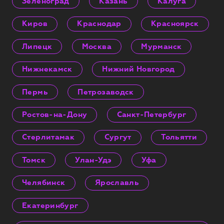
Зеленоград
Казань
Калуга
Киров
Краснодар
Красноярск
Липецк
Москва
Мурманск
Нижнекамск
Нижний Новгород
Пермь
Петрозаводск
Ростов-на-Дону
Санкт-Петербург
Стерлитамак
Сургут
Тольятти
Томск
Улан-Удэ
Уфа
Челябинск
Ярославль
Екатеринбург