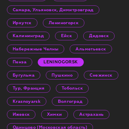
Самара, Ульяновск, Димитровград
Иркутск
Лениногорск
Калининград
Ейск
Дедовск
Набережные Челны
Альметьевск
Пенза
LENINOGORSK
Бугульма
Пушкино
Снежинск
Тур, Франция
Тобольск
Krasnoyarsk
Волгоград
Ижевск
Химки
Астрахань
Одинцово (Московская область)