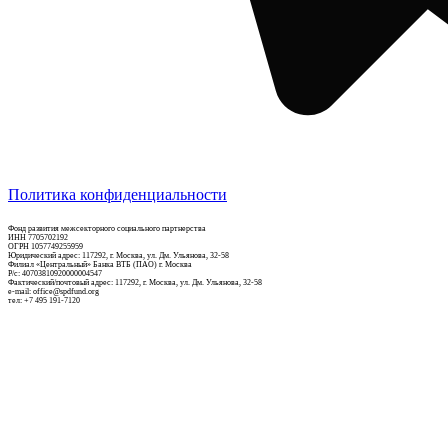
Политика конфиденциальности
Фонд развития межсекторного социального партнерства
ИНН 7705702192
ОГРН 1057749255959
Юридический адрес: 117292, г. Москва, ул. Дм. Ульянова, 32-58
Филиал «Центральный» Банка ВТБ (ПАО) г. Москва
Р/c: 40703810920000004547
Фактический/почтовый адрес: 117292, г. Москва, ул. Дм. Ульянова, 32-58
e-mail: office@spdfund.org
тел: +7 495 191-7120