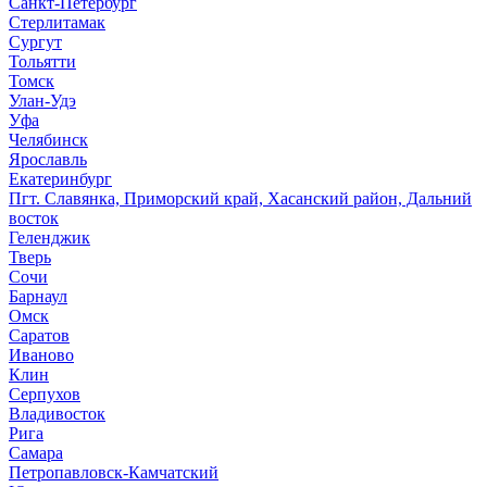
Санкт-Петербург
Стерлитамак
Сургут
Тольятти
Томск
Улан-Удэ
Уфа
Челябинск
Ярославль
Екатеринбург
Пгт. Славянка, Приморский край, Хасанский район, Дальний
восток
Геленджик
Тверь
Сочи
Барнаул
Омск
Саратов
Иваново
Клин
Серпухов
Владивосток
Рига
Самара
Петропавловск-Камчатский