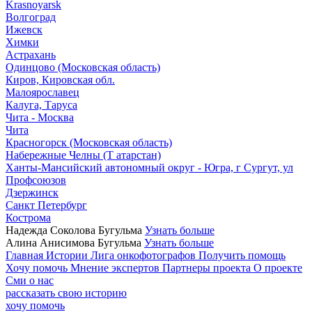
Krasnoyarsk
Волгоград
Ижевск
Химки
Астрахань
Одинцово (Московская область)
Киров, Кировская обл.
Малоярославец
Калуга, Таруса
Чита - Москва
Чита
Красногорск (Московская область)
Набережные Челны (Т атарстан)
Ханты-Мансийский автономный округ - Югра, г Сургут, ул
Профсоюзов
Дзержинск
Санкт Петербург
Кострома
Надежда Соколова
Бугульма
Узнать больше
Алина Анисимова
Бугульма
Узнать больше
Главная
Истории
Лига онкофотографов
Получить помощь
Хочу помочь
Мнение экспертов
Партнеры проекта
О проекте
Сми о нас
рассказать свою историю
хочу помочь