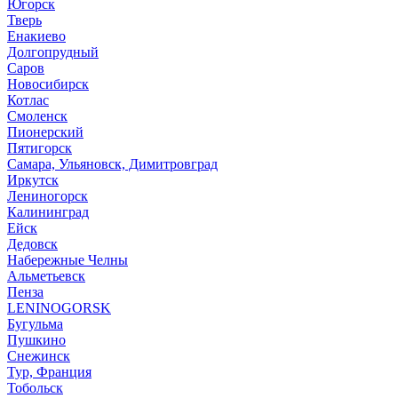
Югорск
Тверь
Енакиево
Долгопрудный
Саров
Новосибирск
Котлас
Смоленск
Пионерский
Пятигорск
Самара, Ульяновск, Димитровград
Иркутск
Лениногорск
Калининград
Ейск
Дедовск
Набережные Челны
Альметьевск
Пенза
LENINOGORSK
Бугульма
Пушкино
Снежинск
Тур, Франция
Тобольск