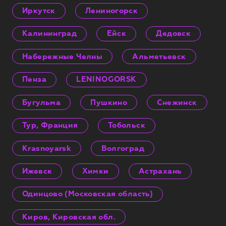
Иркутск
Лениногорск
Калининград
Ейск
Дедовск
Набережные Челны
Альметьевск
Пенза
LENINOGORSK
Бугульма
Пушкино
Снежинск
Тур, Франция
Тобольск
Krasnoyarsk
Волгоград
Ижевск
Химки
Астрахань
Одинцово (Московская область)
Киров, Кировская обл.