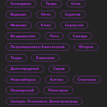
Геленджик
Тверь
Сочи
Барнаул
Омск
Саратов
Иваново
Клин
Серпухов
Владивосток
Рига
Самара
Петропавловск-Камчатский
Югорск
Тверь
Енакиево
Долгопрудный
Саров
Новосибирск
Котлас
Смоленск
Пионерский
Пятигорск
Самара, Ульяновск, Димитровград