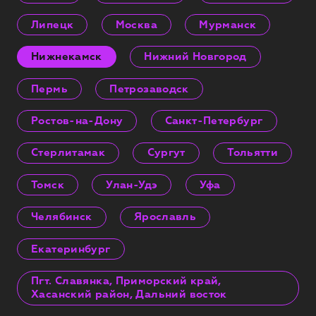
Липецк
Москва
Мурманск
Нижнекамск
Нижний Новгород
Пермь
Петрозаводск
Ростов-на-Дону
Санкт-Петербург
Стерлитамак
Сургут
Тольятти
Томск
Улан-Удэ
Уфа
Челябинск
Ярославль
Екатеринбург
Пгт. Славянка, Приморский край,
Хасанский район, Дальний восток