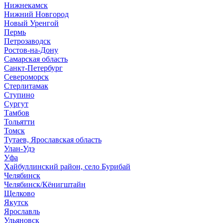
Нижнекамск
Нижний Новгород
Новый Уренгой
Пермь
Петрозаводск
Ростов-на-Дону
Самарская область
Санкт-Петербург
Североморск
Стерлитамак
Ступино
Сургут
Тамбов
Тольятти
Томск
Тутаев, Ярославская область
Улан-Удэ
Уфа
Хайбуллинский район, село Бурибай
Челябинск
Челябинск/Кёнигштайн
Щелково
Якутск
Ярославль
Ульяновск