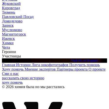
Жуковский
Кировград
Тюмень
Павловский Посад
Домодедово
Заинск
Муслюмово
Магнитогорск
Ижевск
Химки
Чита
Героини
Участницы
Ольга Орлова
Рак молочной железы 3 ст
Читать историю
Главная
Истории
Лига онкофотографов
Получить помощь
Хочу помочь
Мнение экспертов
Партнеры проекта
О проекте
Сми о нас
рассказать свою историю
хочу помочь
© 2026 химия была но мы расстались