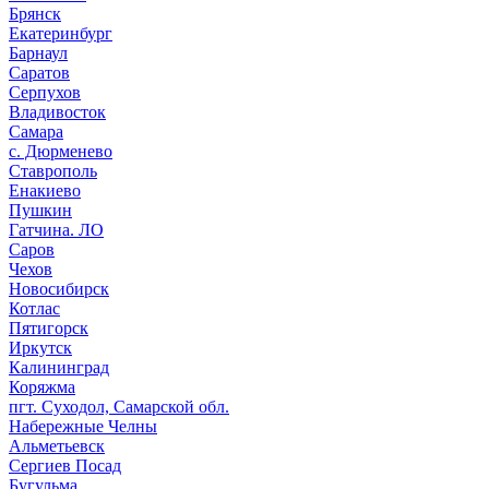
Брянск
Екатеринбург
Барнаул
Саратов
Серпухов
Владивосток
Самара
с. Дюрменево
Ставрополь
Енакиево
Пушкин
Гатчина. ЛО
Саров
Чехов
Новосибирск
Котлас
Пятигорск
Иркутск
Калининград
Коряжма
пгт. Суходол, Самарской обл.
Набережные Челны
Альметьевск
Сергиев Посад
Бугульма