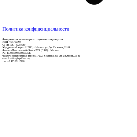
Политика конфиденциальности
Фонд развития межсекторного социального партнерства
ИНН 7705702192
ОГРН 1057749255959
Юридический адрес: 117292, г. Москва, ул. Дм. Ульянова, 32-58
Филиал «Центральный» Банка ВТБ (ПАО) г. Москва
Р/c: 40703810920000004547
Фактический/почтовый адрес: 117292, г. Москва, ул. Дм. Ульянова, 32-58
e-mail: office@spdfund.org
тел: +7 495 191-7120