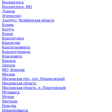
Воскресенск
Воскресенск, МО
Донецк
Зеленоград
Златоуст, Челябинская область
Казань
Калуга
Киров
Красногорск
Краснодар
Краснознаменск
Краснотурьинск
Красноярск
Крымск
Липецк
МО, Королев
Москва
Московская обл., пос. Некрасовский
Московская область
Московская область, п. Пироговский
Мурманск
Муром
Мытищи
Находка
Невинномысск