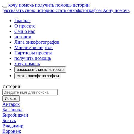
хочу помочь
получить помощь
истории
рассказать свою историю
стать онкофотографом
Хочу помочь
Главная
О проекте
Сми о нас
истории
Лига онкофотографов
Мнение экспертов
Партнеры проекта
получить помощь
хочу помочь
рассказать свою историю
стать онкофотографом
Истории
Искать
Ангарск
Балашиха
Биробиджан
Братск
Владимир
Воронеж