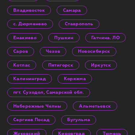
Владивосток
Самара
с. Дюрменево
Ставрополь
Енакиево
Пушкин
Гатчина. ЛО
Саров
Чехов
Новосибирск
Котлас
Пятигорск
Иркутск
Калининград
Коряжма
пгт. Суходол, Самарской обл.
Набережные Челны
Альметьевск
Сергиев Посад
Бугульма
Жуковский
Кировград
Тюмень