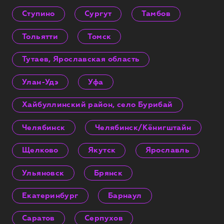
Ступино
Сургут
Тамбов
Тольятти
Томск
Тутаев, Ярославская область
Улан-Удэ
Уфа
Хайбуллинский район, село Бурибай
Челябинск
Челябинск/Кёнигштайн
Щелково
Якутск
Ярославль
Ульяновск
Брянск
Екатеринбург
Барнаул
Саратов
Серпухов