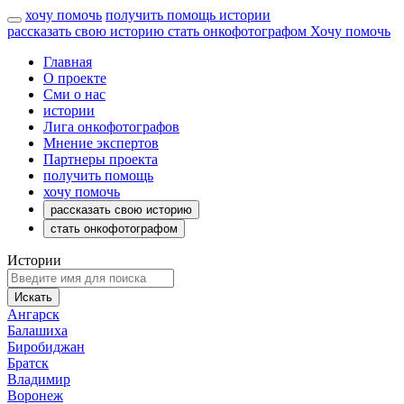
хочу помочь
получить помощь
истории
рассказать свою историю
стать онкофотографом
Хочу помочь
Главная
О проекте
Сми о нас
истории
Лига онкофотографов
Мнение экспертов
Партнеры проекта
получить помощь
хочу помочь
рассказать свою историю
стать онкофотографом
Истории
Искать
Ангарск
Балашиха
Биробиджан
Братск
Владимир
Воронеж