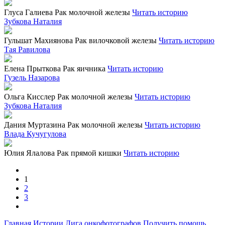
Глуса Галиева
Рак молочной железы
Читать историю
Зубкова Наталия
Гульшат Махиянова
Рак вилочковой железы
Читать историю
Тая Равилова
Елена Прыткова
Рак яичника
Читать историю
Гузель Назарова
Ольга Кисслер
Рак молочной железы
Читать историю
Зубкова Наталия
Дания Муртазина
Рак молочной железы
Читать историю
Влада Кучугулова
Юлия Ялалова
Рак прямой кишки
Читать историю
1
2
3
Главная
Истории
Лига онкофотографов
Получить помощь