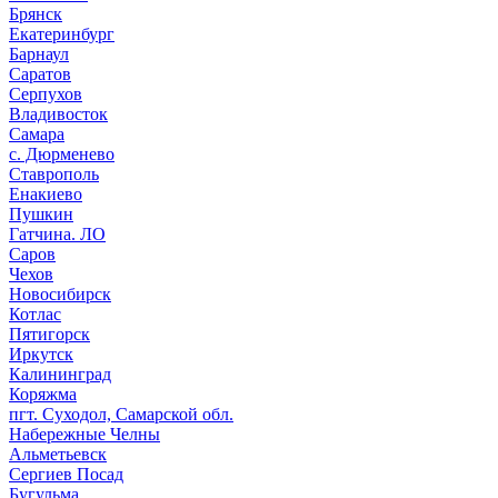
Брянск
Екатеринбург
Барнаул
Саратов
Серпухов
Владивосток
Самара
с. Дюрменево
Ставрополь
Енакиево
Пушкин
Гатчина. ЛО
Саров
Чехов
Новосибирск
Котлас
Пятигорск
Иркутск
Калининград
Коряжма
пгт. Суходол, Самарской обл.
Набережные Челны
Альметьевск
Сергиев Посад
Бугульма