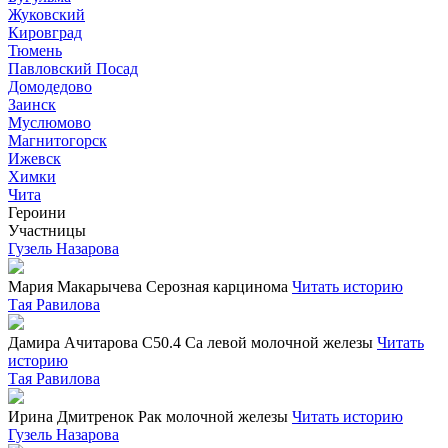
Жуковский
Кировград
Тюмень
Павловский Посад
Домодедово
Заинск
Муслюмово
Магнитогорск
Ижевск
Химки
Чита
Героини
Участницы
Гузель Назарова
Мария Макарычева
Серозная карцинома
Читать историю
Тая Равилова
Дамира Ачитарова
С50.4 Са левой молочной железы
Читать
историю
Тая Равилова
Ирина Дмитренок
Рак молочной железы
Читать историю
Гузель Назарова