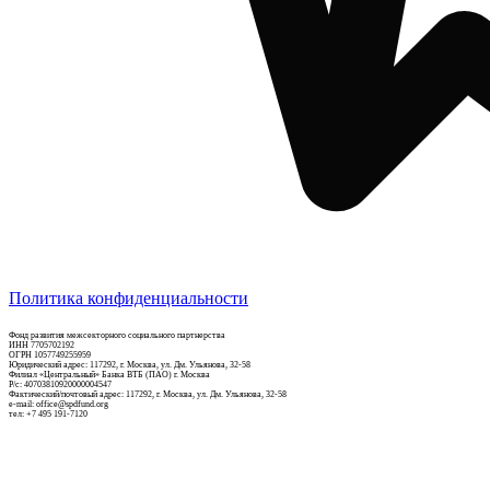
Политика конфиденциальности
Фонд развития межсекторного социального партнерства
ИНН 7705702192
ОГРН 1057749255959
Юридический адрес: 117292, г. Москва, ул. Дм. Ульянова, 32-58
Филиал «Центральный» Банка ВТБ (ПАО) г. Москва
Р/c: 40703810920000004547
Фактический/почтовый адрес: 117292, г. Москва, ул. Дм. Ульянова, 32-58
e-mail: office@spdfund.org
тел: +7 495 191-7120