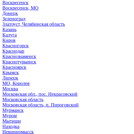
Воскресенск
Воскресенск, МО
Донецк
Зеленоград
Златоуст, Челябинская область
Казань
Калуга
Киров
Красногорск
Краснодар
Краснознаменск
Краснотурьинск
Красноярск
Крымск
Липецк
МО, Королев
Москва
Московская обл., пос. Некрасовский
Московская область
Московская область, п. Пироговский
Мурманск
Муром
Мытищи
Находка
Невинномысск