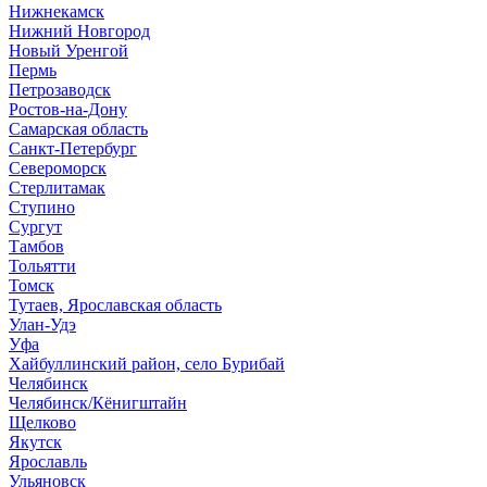
Нижнекамск
Нижний Новгород
Новый Уренгой
Пермь
Петрозаводск
Ростов-на-Дону
Самарская область
Санкт-Петербург
Североморск
Стерлитамак
Ступино
Сургут
Тамбов
Тольятти
Томск
Тутаев, Ярославская область
Улан-Удэ
Уфа
Хайбуллинский район, село Бурибай
Челябинск
Челябинск/Кёнигштайн
Щелково
Якутск
Ярославль
Ульяновск