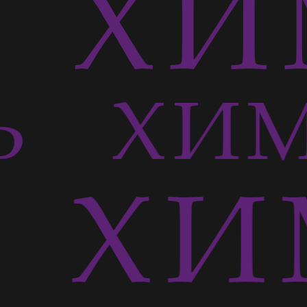
Ь
ХИ
СЬ
ХИМ
Ь
ХИ