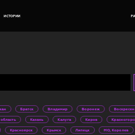
ИСТОРИИ
Р
жан
Братск
Владимир
Воронеж
Воскресен
 область
Казань
Калуга
Киров
Красногорс
Красноярск
Крымск
Липецк
МО, Королев