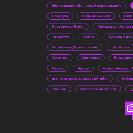
Московская обл., пос. Некрасовский
Находка
Невинномысск
Ниж
Ростов-на-Дону
Самарская област
Тольятти
Томск
Тутаев, Яро
Челябинск/Кёнигштайн
Щелково
Саратов
Серпухов
Владивос
Саров
Чехов
Новосибирск
пгт. Суходол, Самарской обл.
Набе
Тюмень
Павловский Посад
Д
Анастасия Рябцо