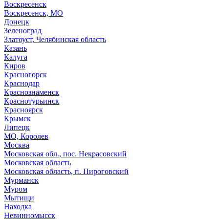
Воскресенск
Воскресенск, МО
Донецк
Зеленоград
Златоуст, Челябинская область
Казань
Калуга
Киров
Красногорск
Краснодар
Краснознаменск
Краснотурьинск
Красноярск
Крымск
Липецк
МО, Королев
Москва
Московская обл., пос. Некрасовский
Московская область
Московская область, п. Пироговский
Мурманск
Муром
Мытищи
Находка
Невинномысск