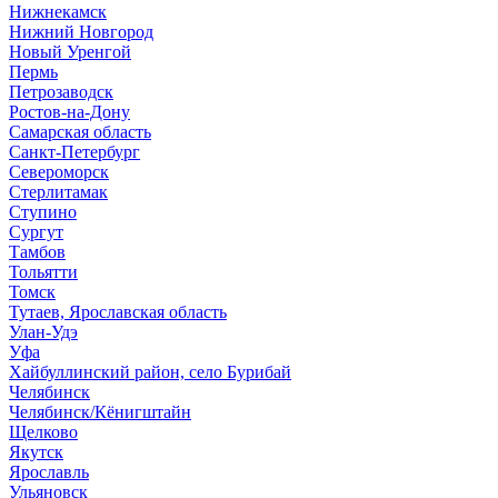
Нижнекамск
Нижний Новгород
Новый Уренгой
Пермь
Петрозаводск
Ростов-на-Дону
Самарская область
Санкт-Петербург
Североморск
Стерлитамак
Ступино
Сургут
Тамбов
Тольятти
Томск
Тутаев, Ярославская область
Улан-Удэ
Уфа
Хайбуллинский район, село Бурибай
Челябинск
Челябинск/Кёнигштайн
Щелково
Якутск
Ярославль
Ульяновск