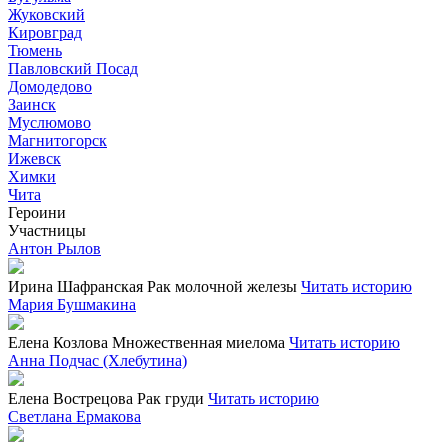
Жуковский
Кировград
Тюмень
Павловский Посад
Домодедово
Заинск
Муслюмово
Магнитогорск
Ижевск
Химки
Чита
Героини
Участницы
Антон Рылов
Ирина Шафранская
Рак молочной железы
Читать историю
Мария Бушмакина
Елена Козлова
Множественная миелома
Читать историю
Анна Подчас (Хлебутина)
Елена Вострецова
Рак груди
Читать историю
Светлана Ермакова