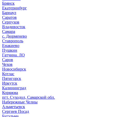
Брянск
Екатеринбург
Барнаул
Саратов
Серпухов
Владивосток
Самара
с. Дюрменево
Ставрополь
Енакиево
Пушкин
Гатчина. ЛО
Саров
Чехов
Новосибирск
Котлас
Пятигорск
Иркутск
Калининград
Коряжма
пгт. Суходол, Самарской обл.
Набережные Челны
Альметьевск
Сергиев Посад
Бугульма