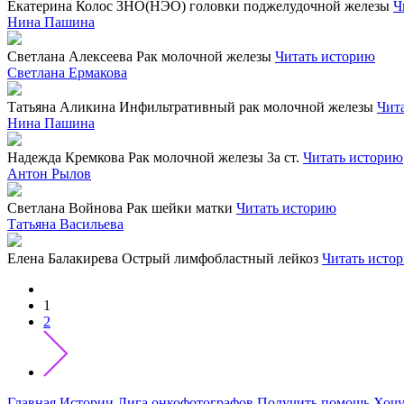
Екатерина Колос
ЗНО(НЭО) головки поджелудочной железы
Ч
Нина Пашина
Светлана Алексеева
Рак молочной железы
Читать историю
Светлана Ермакова
Татьяна Аликина
Инфильтративный рак молочной железы
Чит
Нина Пашина
Надежда Кремкова
Рак молочной железы 3а ст.
Читать историю
Антон Рылов
Светлана Войнова
Рак шейки матки
Читать историю
Татьяна Васильева
Елена Балакирева
Острый лимфобластный лейкоз
Читать исто
1
2
Главная
Истории
Лига онкофотографов
Получить помощь
Хочу