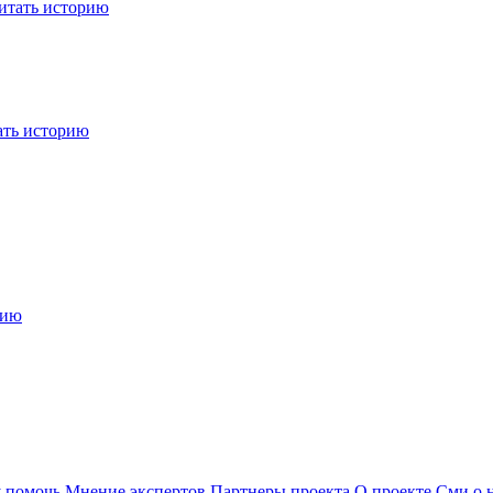
итать историю
ать историю
рию
 помочь
Мнение экспертов
Партнеры проекта
О проекте
Сми о 