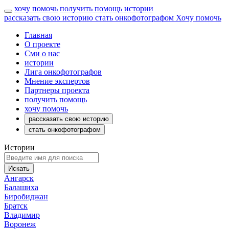
хочу помочь
получить помощь
истории
рассказать свою историю
стать онкофотографом
Хочу помочь
Главная
О проекте
Сми о нас
истории
Лига онкофотографов
Мнение экспертов
Партнеры проекта
получить помощь
хочу помочь
рассказать свою историю
стать онкофотографом
Истории
Искать
Ангарск
Балашиха
Биробиджан
Братск
Владимир
Воронеж