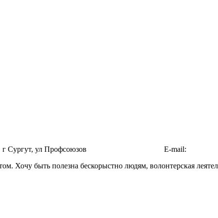
г Сургут, ул Профсоюзов
https://vk.com/khrist0va
E-mail:
Jft.jul@
. Хочу быть полезна бескорыстно людям, волонтерская леятель