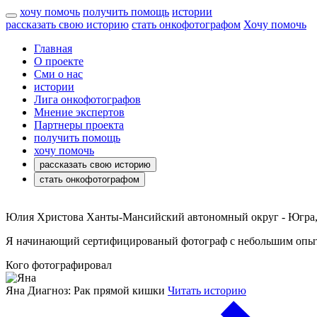
хочу помочь
получить помощь
истории
рассказать свою историю
стать онкофотографом
Хочу помочь
Главная
О проекте
Сми о нас
истории
Лига онкофотографов
Мнение экспертов
Партнеры проекта
получить помощь
хочу помочь
рассказать свою историю
стать онкофотографом
Юлия Христова
Ханты-Мансийский автономный округ - Югра, 
Я начинающий сертифицированый фотограф с небольшим опытом
Кого фотографировал
Яна
Диагноз: Рак прямой кишки
Читать историю