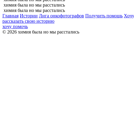
химия была но мы расстались
химия была но мы расстались
Главная
Истории
Лига онкофотографов
Получить помощь
Хочу
рассказать свою историю
хочу помочь
© 2026 химия была но мы расстались