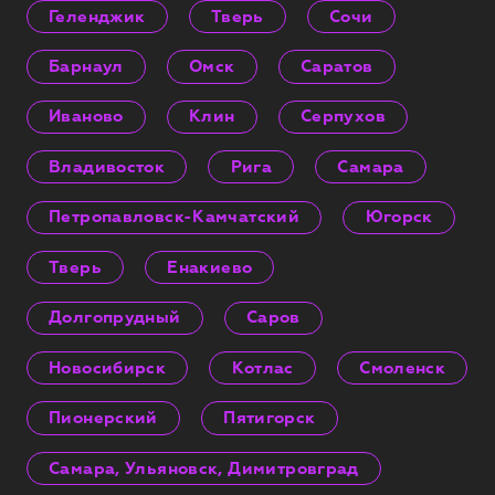
Геленджик
Тверь
Сочи
Барнаул
Омск
Саратов
Иваново
Клин
Серпухов
Владивосток
Рига
Самара
Петропавловск-Камчатский
Югорск
Тверь
Енакиево
Долгопрудный
Саров
Новосибирск
Котлас
Смоленск
Пионерский
Пятигорск
Самара, Ульяновск, Димитровград