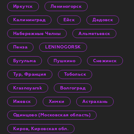
Иркутск
Лениногорск
Калининград
Ейск
Дедовск
Набережные Челны
Альметьевск
Пенза
LENINOGORSK
Бугульма
Пушкино
Снежинск
Тур, Франция
Тобольск
Krasnoyarsk
Волгоград
Ижевск
Химки
Астрахань
Одинцово (Московская область)
Киров, Кировская обл.